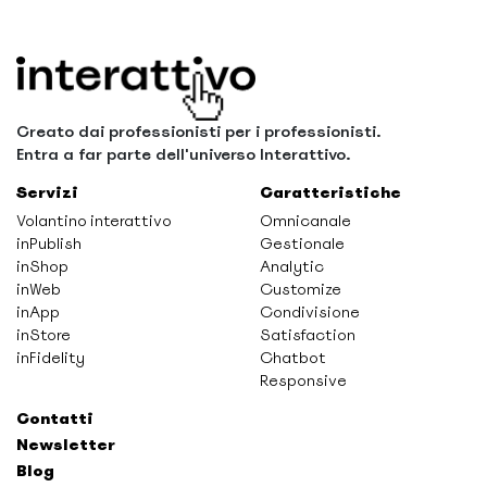
Creato dai professionisti per i professionisti.
Entra a far parte dell'universo Interattivo.
Servizi
Caratteristiche
Volantino interattivo
Omnicanale
inPublish
Gestionale
inShop
Analytic
inWeb
Customize
inApp
Condivisione
inStore
Satisfaction
inFidelity
Chatbot
Responsive
Contatti
Newsletter
Blog